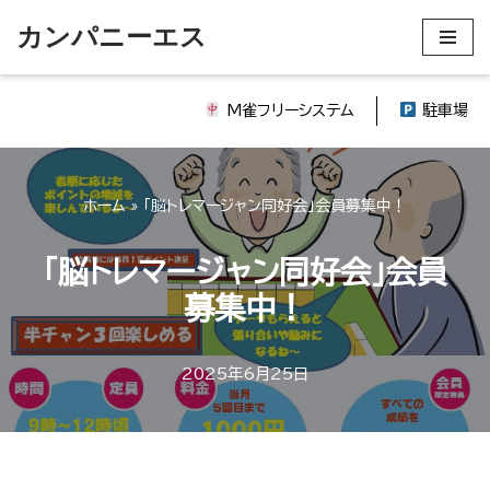
カンパニーエス
コ
ン
M雀フリーシステム
駐車場
テ
ン
ツ
ホーム
»
「脳トレマージャン同好会」会員募集中！
へ
ス
「脳トレマージャン同好会」会員
キ
ッ
募集中！
プ
2025年6月25日