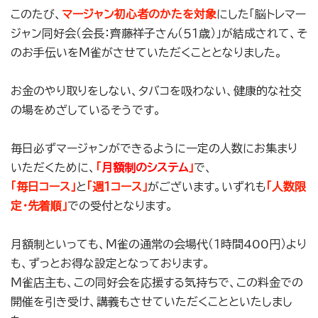
このたび、
マージャン初心者のかたを対象
にした「脳トレマー
ジャン同好会（会長：齊藤祥子さん（５１歳）」が結成されて、そ
のお手伝いをＭ雀がさせていただくこととなりました。
お金のやり取りをしない、タバコを吸わない、健康的な社交
の場をめざしているそうです。
毎日必ずマージャンができるように一定の人数にお集まり
いただくために、
「
月額制のシステム
」
で、
「毎日コース」
と
「
週１コース
」
がございます。いずれも
「人数限
定・
先着順
」
での受付となります。
月額制といっても、Ｍ雀の通常の会場代（１時間400円）より
も、ずっとお得な設定となっております。
Ｍ雀店主も、この同好会を応援する気持ちで、この料金での
開催を引き受け、講義もさせていただくことといたしまし